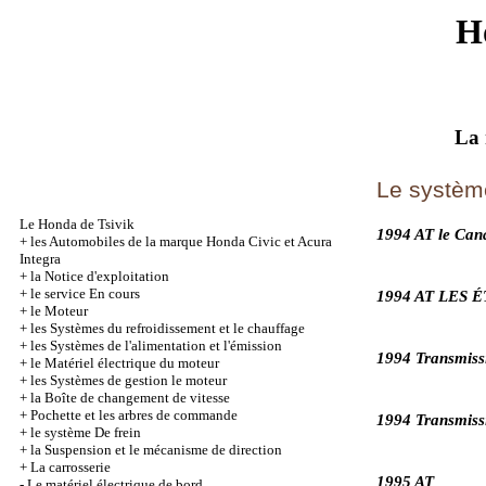
H
La 
Le systèm
Le Honda de Tsivik
1994 AT le Can
+
les Automobiles de la marque Honda Civic et Acura
Integra
+
la Notice d'exploitation
+
le service En cours
1994 AT LES 
+
le Moteur
+
les Systèmes du refroidissement et le chauffage
+
les Systèmes de l'alimentation et l'émission
1994 Transmiss
+
le Matériel électrique du moteur
+
les Systèmes de gestion le moteur
+
la Boîte de changement de vitesse
+
Pochette et les arbres de commande
1994 Transmis
+
le système De frein
+
la Suspension et le mécanisme de direction
+
La carrosserie
1995 AT
-
Le matériel électrique de bord