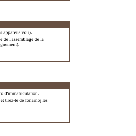
es appareils
voir).
le de l'assemblage de la
pagnement).
éro d'immatriculation.
et tirez-le de fonarnoj les