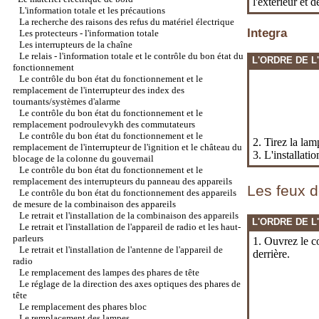
l'extérieur et 
L'information totale et les précautions
La recherche des raisons des refus du matériel électrique
Integra
Les protecteurs - l'information totale
Les interrupteurs de la chaîne
Le relais - l'information totale et le contrôle du bon état du
L'ORDRE DE L
fonctionnement
Le contrôle du bon état du fonctionnement et le
remplacement de l'interrupteur des index des
tournants/systèmes d'alarme
Le contrôle du bon état du fonctionnement et le
remplacement podroulevykh des commutateurs
Le contrôle du bon état du fonctionnement et le
2. Tirez la lam
remplacement de l'interrupteur de l'ignition et le château du
3. L'installati
blocage de la colonne du gouvernail
Le contrôle du bon état du fonctionnement et le
remplacement des interrupteurs du panneau des appareils
Les feux d
Le contrôle du bon état du fonctionnement des appareils
de mesure de la combinaison des appareils
Le retrait et l'installation de la combinaison des appareils
L'ORDRE DE L
Le retrait et l'installation de l'appareil de radio et les haut-
parleurs
1. Ouvrez le c
Le retrait et l'installation de l'antenne de l'appareil de
derrière.
radio
Le remplacement des lampes des phares de tête
Le réglage de la direction des axes optiques des phares de
tête
Le remplacement des phares bloc
Le remplacement des lampes