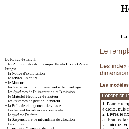
H
La 
Le remp
Le Honda de Tsivik
+
les Automobiles de la marque Honda Civic et Acura
Les index 
Integra
dimension
+
la Notice d'exploitation
+
le service En cours
+
le Moteur
Les modèles
+
les Systèmes du refroidissement et le chauffage
+
les Systèmes de l'alimentation et l'émission
L'ORDRE DE L
+
le Matériel électrique du moteur
+
les Systèmes de gestion le moteur
1. Pour le rem
+
la Boîte de changement de vitesse
à droite, puis
+
Pochette et les arbres de commande
2. Livrez le fi
+
le système De frein
3. Tournez la c
+
la Suspension et le mécanisme de direction
+
La carrosserie
la lanterne. Vo
-
Le matériel électrique de bord