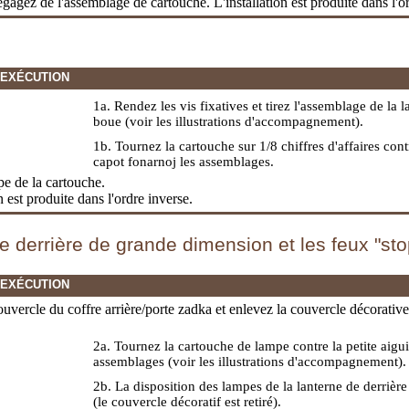
dégagez de l'assemblage de cartouche. L'installation est produite dans l'o
'EXÉCUTION
1a. Rendez les vis fixatives et tirez l'assemblage de la
boue (voir les illustrations d'accompagnement).
1b. Tournez la cartouche sur 1/8 chiffres d'affaires contre
capot fonarnoj les assemblages.
pe de la cartouche.
on est produite dans l'ordre inverse.
e derrière de grande dimension et les feux "sto
'EXÉCUTION
ouvercle du coffre arrière/porte zadka et enlevez la couvercle décorativ
2a. Tournez la cartouche de lampe contre la petite aiguil
assemblages (voir les illustrations d'accompagnement).
2b. La disposition des lampes de la lanterne de derrièr
(le couvercle décoratif est retiré).