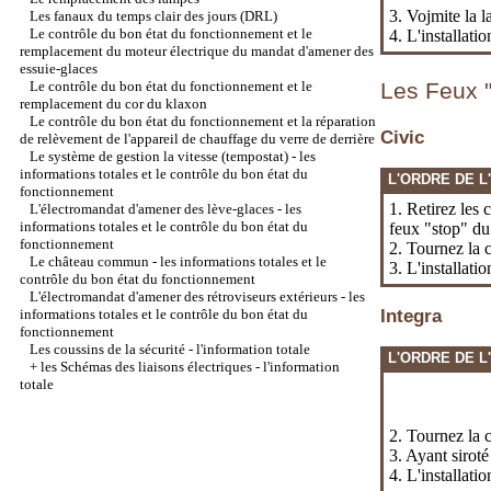
3. Vojmite la la
Les fanaux du temps clair des jours (DRL)
Le contrôle du bon état du fonctionnement et le
4. L'installati
remplacement du moteur électrique du mandat d'amener des
essuie-glaces
Le contrôle du bon état du fonctionnement et le
Les Feux "
remplacement du cor du klaxon
Le contrôle du bon état du fonctionnement et la réparation
Civic
de relèvement de l'appareil de chauffage du verre de derrière
Le système de gestion la vitesse (tempostat) - les
informations totales et le contrôle du bon état du
L'ORDRE DE L
fonctionnement
1. Retirez les 
L'électromandat d'amener des lève-glaces - les
informations totales et le contrôle du bon état du
feux "stop" du
fonctionnement
2. Tournez la c
Le château commun - les informations totales et le
3. L'installati
contrôle du bon état du fonctionnement
L'électromandat d'amener des rétroviseurs extérieurs - les
informations totales et le contrôle du bon état du
Integra
fonctionnement
Les coussins de la sécurité - l'information totale
L'ORDRE DE L
+
les Schémas des liaisons électriques - l'information
totale
2. Tournez la c
3. Ayant siroté
4. L'installati