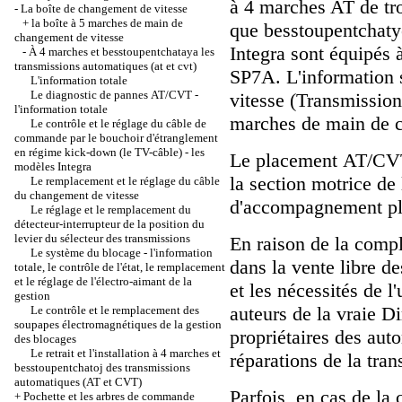
à 4 marches AT de t
-
La boîte de changement de vitesse
+
la boîte à 5 marches de main de
que besstoupentcha
changement de vitesse
Integra sont équipé
-
À 4 marches et besstoupentchataya les
transmissions automatiques (at et cvt)
SР7А. L'information 
L'information totale
Le diagnostic de pannes АТ/CVT -
vitesse (Transmissio
l'information totale
marches de main de 
Le contrôle et le réglage du câble de
commande par le bouchoir d'étranglement
en régime kick-down (le TV-câble) - les
Le placement АТ/CVT
modèles Integra
la section motrice de 
Le remplacement et le réglage du câble
du changement de vitesse
d'accompagnement pl
Le réglage et le remplacement du
détecteur-interrupteur de la position du
levier du sélecteur des transmissions
En raison de la compl
Le système du blocage - l'information
dans la vente libre d
totale, le contrôle de l'état, le remplacement
et le réglage de l'électro-aimant de la
et les nécessités de l'
gestion
auteurs de la vraie 
Le contrôle et le remplacement des
soupapes électromagnétiques de la gestion
propriétaires des aut
des blocages
Le retrait et l'installation à 4 marches et
réparations de la tran
besstoupentchatoj des transmissions
automatiques (AT et CVT)
Parfois, en cas de la 
+
Pochette et les arbres de commande