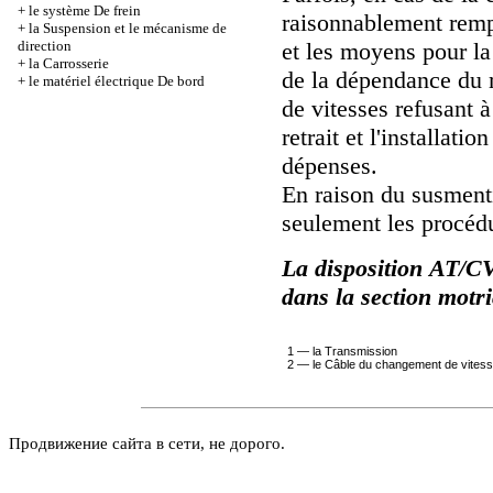
+
le système De frein
raisonnablement remp
+
la Suspension et le mécanisme de
direction
et les moyens pour la
+
la Carrosserie
de la dépendance du m
+
le matériel électrique De bord
de vitesses refusant à
retrait et l'installati
dépenses.
En raison du susment
seulement les procédu
La disposition АТ/C
dans la section motr
1 — la Transmission
2 — le Câble du changement de vites
Продвижение сайта в сети, не дорого.