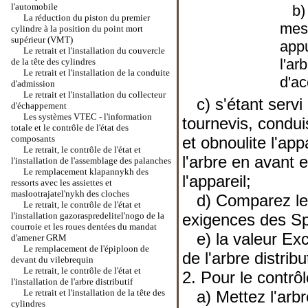
l'automobile
b) F
La réduction du piston du premier
mesu
cylindre à la position du point mort
supérieur (VMT)
appu
Le retrait et l'installation du couvercle
l'arb
de la tête des cylindres
Le retrait et l'installation de la conduite
d'a
d'admission
Le retrait et l'installation du collecteur
c) s'étant servi à
d'échappement
Les systèmes VTEC - l'information
tournevis, condui
totale et le contrôle de l'état des
composants
et obnoulite l'ap
Le retrait, le contrôle de l'état et
l'arbre en avant e
l'installation de l'assemblage des palanches
Le remplacement klapannykh des
l'appareil;
ressorts avec les assiettes et
maslootrajatel'nykh des cloches
d) Comparez le r
Le retrait, le contrôle de l'état et
l'installation gazoraspredelitel'nogo de la
exigences
des Sp
courroie et les roues dentées du mandat
e) la valeur Exce
d'amener GRM
Le remplacement de l'épiploon de
de l'arbre distribu
devant du vilebrequin
Le retrait, le contrôle de l'état et
2. Pour le contrôl
l'installation de l'arbre distributif
Le retrait et l'installation de la tête des
a) Mettez l'arbre
cylindres