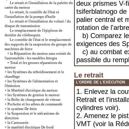
deux prismes V-fi
Le retrait et l'installation de la palette du
carter du moteur
tsiferblatnogo de
Le retrait, le contrôle de l'état et
l'installation de la pompe d'huile
palier central et
Le retrait et l'installation du volant / du
disque de transmission
rotation de l'arbre
Le remplacement de l'épiploon de
b) Comparez les
derrière du vilebrequin
Le contrôle de l'état et le remplacement
exigences
des Sp
des supports de la suspension du groupe de
machines de force
c) au combat exce
+
la Réparation du moteur sans extrait de
l'automobile - les modèles Integra
passible du remp
+
Total et les grosses réparations du
moteur
+
les Systèmes du refroidissement et le
Le retrait
chauffage
+
les Systèmes de l'alimentation et
L'ORDRE DE L'EXÉCUTION
l'émission
1. Enlevez la cou
+
le Matériel électrique du moteur
+
les Systèmes de gestion le moteur
Retrait et l'insta
+
la Boîte de changement de vitesse
+
Pochette et les arbres de commande
cylindres
voir).
+
le système De frein
+
la Suspension et le mécanisme de
2. Amenez le pist
direction
VMT (voir
la Réd
+
la Carrosserie
+
le matériel électrique De bord