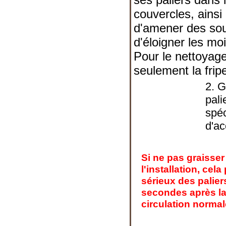
couvercles, ains
d'amener des so
d'éloigner les mo
Pour le nettoyag
seulement la frip
2. G
pali
spéc
d'a
Si ne pas graisse
l'installation, c
sérieux des palier
secondes après la
circulation normale