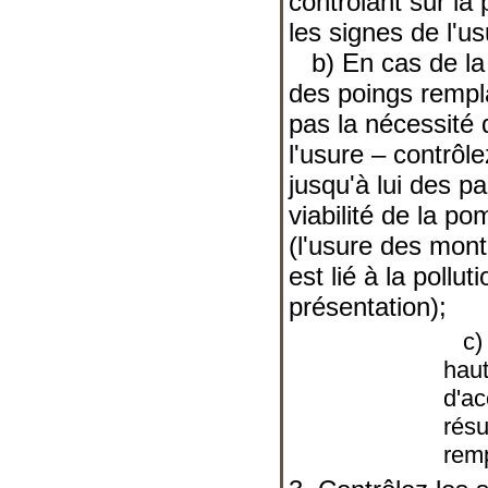
contrôlant sur la
les signes de l'u
b) En cas de la 
des poings remplac
pas la nécessité 
l'usure – contrôle
jusqu'à lui des pa
viabilité de la p
(l'usure des mont
est lié à la pollut
présentation);
c) À
haut
d'a
résu
remp