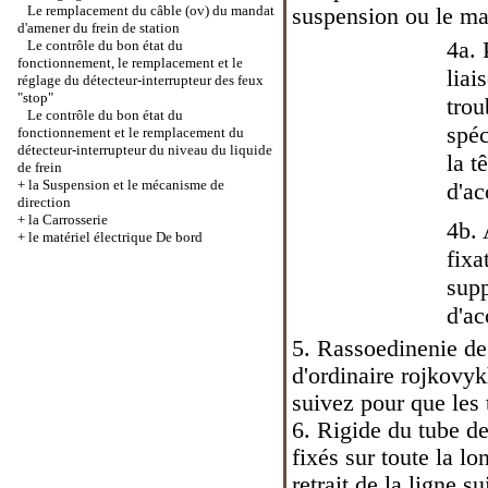
Le remplacement du câble (ov) du mandat
suspension ou le ma
d'amener du frein de station
4a. 
Le contrôle du bon état du
fonctionnement, le remplacement et le
liai
réglage du détecteur-interrupteur des feux
"stop"
trou
Le contrôle du bon état du
spéc
fonctionnement et le remplacement du
détecteur-interrupteur du niveau du liquide
la t
de frein
+
la Suspension et le mécanisme de
d'a
direction
+
la Carrosserie
4b. 
+
le matériel électrique De bord
fixa
supp
d'a
5. Rassoedinenie de 
d'ordinaire rojkovyk
suivez pour que les 
6. Rigide du tube de
fixés sur toute la l
retrait de la ligne s