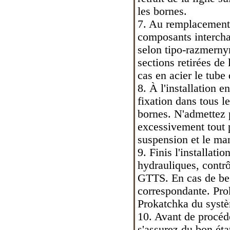
les bornes.
7. Au remplacement 
composants intercha
selon tipo-razmernym
sections retirées d
cas en acier le tube
8. À l'installation e
fixation dans tous le
bornes. N'admettez 
excessivement tout 
suspension et le ma
9. Finis l'installati
hydrauliques, contrô
GTTS. En cas de bes
correspondante. Prok
Prokatchka du systè
10. Avant de procéde
s'assurez du bon éta