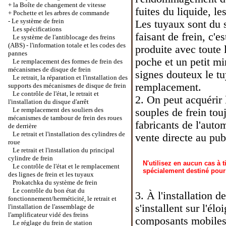
+
la Boîte de changement de vitesse
fuites du liquide, 
+
Pochette et les arbres de commande
-
Le système de frein
Les tuyaux sont du s
Les spécifications
faisant de frein, c'e
Le système de l'antiblocage des freins
(ABS) - l'information totale et les codes des
produite avec toute 
pannes
poche et un petit mi
Le remplacement des formes de frein des
mécanismes de disque de frein
signes douteux le t
Le retrait, la réparation et l'installation des
remplacement.
supports des mécanismes de disque de frein
Le contrôle de l'état, le retrait et
2. On peut acquérir 
l'installation du disque d'arrêt
Le remplacement des souliers des
souples de frein tou
mécanismes de tambour de frein des roues
fabricants de l'auto
de derrière
Le retrait et l'installation des cylindres de
vente directe au pub
roue
Le retrait et l'installation du principal
cylindre de frein
N'utilisez en aucun cas à 
Le contrôle de l'état et le remplacement
spécialement destiné pour 
des lignes de frein et les tuyaux
Prokatchka du système de frein
Le contrôle du bon état du
3. À l'installation d
fonctionnement/herméticité, le retrait et
s'installent sur l'
l'installation de l'assemblage de
l'amplificateur vidé des freins
composants mobiles o
Le réglage du frein de station