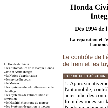
Honda Civ
Integ
Dès 1994 de l
La réparation et l'
l'automo
Le contrôle de l'
de frein et les t
Le Honda de Tsivik
+
les Automobiles de la marque Honda
Civic et Acura Integra
+
la Notice d'exploitation
L'ORDRE DE L'EXÉCUTION
+
le service En cours
1. Approximativemen
+
le Moteur
+
les Systèmes du refroidissement et le
l'automobile, contrô
chauffage
acier tube des cont
+
les Systèmes de l'alimentation et
l'émission
frein des roues sur 
+
le Matériel électrique du moteur
+
les Systèmes de gestion le moteur
l'endommagement de 