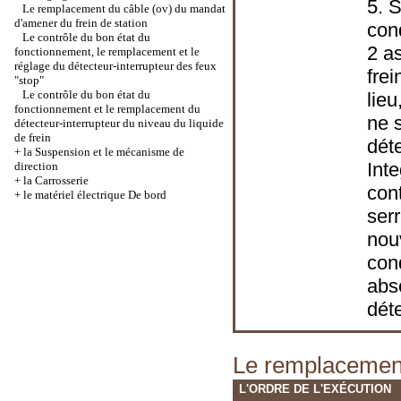
5. S
Le remplacement du câble (ov) du mandat
d'amener du frein de station
cond
Le contrôle du bon état du
2 a
fonctionnement, le remplacement et le
réglage du détecteur-interrupteur des feux
frei
"stop"
Le contrôle du bon état du
lieu
fonctionnement et le remplacement du
ne 
détecteur-interrupteur du niveau du liquide
de frein
dét
+
la Suspension et le mécanisme de
Int
direction
+
la Carrosserie
cont
+
le matériel électrique De bord
ser
nou
cond
abs
déte
Le remplacemen
L'ORDRE DE L'EXÉCUTION