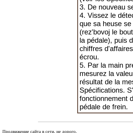
3. De nouveau se
4. Vissez le déte
que sa heuse se 
(rez'bovoj le bout
la pédale), puis d
chiffres d'affaire
écrou.
5. Par la main pr
mesurez la valeu
résultat de la m
Spécifications
. S
fonctionnement d
pédale de frein.
Продвижение сайта в сети, не дорого.