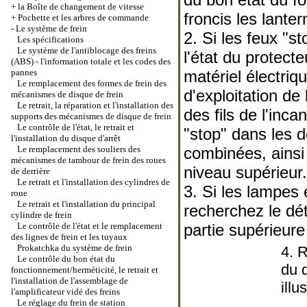
+
la Boîte de changement de vitesse
froncis les lante
+
Pochette et les arbres de commande
-
Le système de frein
2. Si les feux "s
Les spécifications
Le système de l'antiblocage des freins
l'état du protect
(ABS) - l'information totale et les codes des
pannes
matériel électriq
Le remplacement des formes de frein des
d'exploitation de 
mécanismes de disque de frein
Le retrait, la réparation et l'installation des
des fils de l'in
supports des mécanismes de disque de frein
Le contrôle de l'état, le retrait et
"stop" dans les d
l'installation du disque d'arrêt
Le remplacement des souliers des
combinées, ainsi
mécanismes de tambour de frein des roues
niveau supérieur.
de derrière
Le retrait et l'installation des cylindres de
3. Si les lampes 
roue
Le retrait et l'installation du principal
recherchez le dét
cylindre de frein
Le contrôle de l'état et le remplacement
partie supérieure
des lignes de frein et les tuyaux
Prokatchka du système de frein
4. 
Le contrôle du bon état du
du d
fonctionnement/herméticité, le retrait et
l'installation de l'assemblage de
ill
l'amplificateur vidé des freins
Le réglage du frein de station