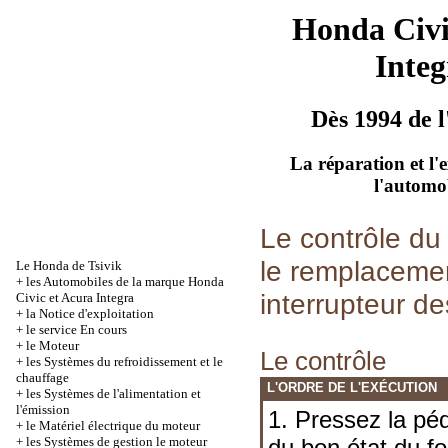
Honda Civ
Integ
Dès 1994 de l
La réparation et l'
l'automo
Le contrôle du
le remplacemen
Le Honda de Tsivik
+
les Automobiles de la marque Honda
interrupteur de
Civic et Acura Integra
+
la Notice d'exploitation
+
le service En cours
+
le Moteur
Le contrôle
+
les Systèmes du refroidissement et le
chauffage
L'ORDRE DE L'EXÉCUTION
+
les Systèmes de l'alimentation et
l'émission
1. Pressez la péd
+
le Matériel électrique du moteur
+
les Systèmes de gestion le moteur
du bon état du f