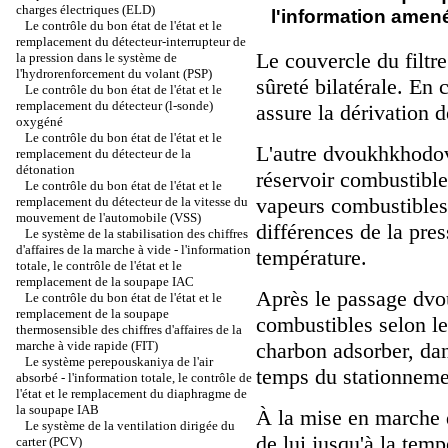
charges électriques (ELD)
l'information amené
Le contrôle du bon état de l'état et le
remplacement du détecteur-interrupteur de
Le couvercle du filtr
la pression dans le système de
l'hydrorenforcement du volant (PSP)
sûreté bilatérale. En
Le contrôle du bon état de l'état et le
remplacement du détecteur (l-sonde)
assure la dérivation 
oxygéné
Le contrôle du bon état de l'état et le
L'autre dvoukhkhodovy
remplacement du détecteur de la
détonation
réservoir combustible 
Le contrôle du bon état de l'état et le
vapeurs combustibles
remplacement du détecteur de la vitesse du
mouvement de l'automobile (VSS)
différences de la pre
Le système de la stabilisation des chiffres
d'affaires de la marche à vide - l'information
température.
totale, le contrôle de l'état et le
remplacement de la soupape IAC
Après le passage dvo
Le contrôle du bon état de l'état et le
remplacement de la soupape
combustibles selon le
thermosensible des chiffres d'affaires de la
marche à vide rapide (FIT)
charbon adsorber, dan
Le système perepouskaniya de l'air
temps du stationneme
absorbé - l'information totale, le contrôle de
l'état et le remplacement du diaphragme de
la soupape IAB
À la mise en marche
Le système de la ventilation dirigée du
de lui jusqu'à la tem
carter (PCV)