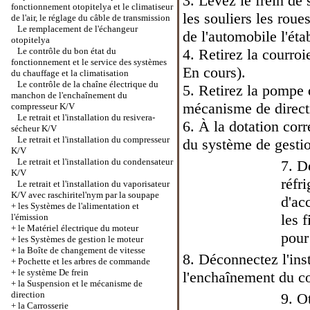
3. Levez le frein de
fonctionnement otopitelya et le climatiseur
les souliers les roue
de l'air, le réglage du câble de transmission
Le remplacement de l'échangeur
de l'automobile l'éta
otopitelya
Le contrôle du bon état du
4. Retirez la courro
fonctionnement et le service des systèmes
En cours
).
du chauffage et la climatisation
Le contrôle de la chaîne électrique du
5. Retirez la pompe 
manchon de l'enchaînement du
mécanisme de direct
compresseur K/V
Le retrait et l'installation du resivera-
6. À la dotation corr
sécheur K/V
Le retrait et l'installation du compresseur
du système de gestio
K/V
Le retrait et l'installation du condensateur
7. D
K/V
réfri
Le retrait et l'installation du vaporisateur
K/V avec raschiritel'nym par la soupape
d'ac
+
les Systèmes de l'alimentation et
les 
l'émission
+
le Matériel électrique du moteur
pour
+
les Systèmes de gestion le moteur
+
la Boîte de changement de vitesse
8. Déconnectez l'ins
+
Pochette et les arbres de commande
+
le système De frein
l'enchaînement du c
+
la Suspension et le mécanisme de
direction
9. Ot
+
la Carrosserie