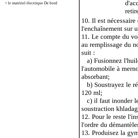
d'ac
+
le matériel électrique De bord
reti
10. Il est nécessaire
l'enchaînement sur 
11. Le compte du vo
au remplissage du n
suit :
a) Fusionnez l'huile
l'automobile à merno
absorbant;
b) Soustrayez le rés
120 ml;
c) il faut inonder l
soustraction khlada
12. Pour le reste l'in
l'ordre du démantèl
13. Produisez la gy