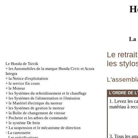
H
La 
Le retrai
les stylo
Le Honda de Tsivik
+
les Automobiles de la marque Honda Civic et Acura
Integra
L'assembl
+
la Notice d'exploitation
+
le service En cours
+
le Moteur
L'ORDRE DE L
+
les Systèmes du refroidissement et le chauffage
+
les Systèmes de l'alimentation et l'émission
1. Levez les ca
+
le Matériel électrique du moteur
matériau à reco
+
les Systèmes de gestion le moteur
+
la Boîte de changement de vitesse
+
Pochette et les arbres de commande
+
le système De frein
+
La suspension et le mécanisme de direction
-
La carrosserie
3. Tous les am
Les spécifications