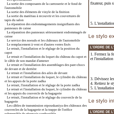
fixateur, puis s
La sortie des composants de la carrosserie et le fond de
l'automobile
La sortie des éléments de vinyle de la finition
La sortie du matériau à recouvrir et les couvertures de
tapis du salon
5. L'installati
La réparation des endommagements insignifiants des
panneaux de caisse
La réparation des panneaux sérieusement endommagés de
Le stylo e
caisse
Le service des noeuds et les châteaux de l'automobile
Le remplacement à vent et d'autres verres fixés
L'ORDRE DE L
Le retrait, l'installation et le réglage de la position du
capot
1. Fermez la fe
Le retrait et l'installation du loquet du château du capot et
et l'installati
le câble de son mandat d'amener
Le retrait et l'installation des assemblages des pare-chocs
de devant et de derrière
Le retrait et l'installation des ailes de devant
Le retrait et l'installation du loquet, le cylindre du château
3. Dévissez les
et les appuis de la porte zadka
4. Retirez le s
Le retrait, l'installation et le réglage de la porte zadka
5. L'installati
Le retrait et l'installation du loquet, le cylindre du château
et les appuis du couvercle de la bagagerie
Le retrait, l'installation et le réglage du couvercle de la
Le stylo in
bagagerie
Les câbles de transmission otpouskaniya des châteaux des
couvercles de la bagagerie et la trappe de l'orifice
L'ORDRE DE L
submersible du réservoir combustible