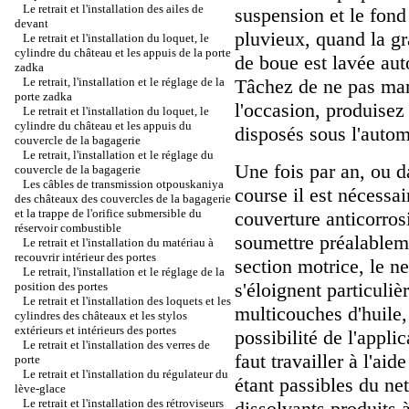
Le retrait et l'installation des ailes de
suspension et le fond
devant
pluvieux, quand la g
Le retrait et l'installation du loquet, le
cylindre du château et les appuis de la porte
de boue est lavée a
zadka
Le retrait, l'installation et le réglage de la
Tâchez de ne pas manq
porte zadka
l'occasion, produisez
Le retrait et l'installation du loquet, le
cylindre du château et les appuis du
disposés sous l'autom
couvercle de la bagagerie
Le retrait, l'installation et le réglage du
Une fois par an, ou 
couvercle de la bagagerie
Les câbles de transmission otpouskaniya
course il est nécessai
des châteaux des couvercles de la bagagerie
et la trappe de l'orifice submersible du
couverture anticorros
réservoir combustible
soumettre préalablem
Le retrait et l'installation du matériau à
recouvrir intérieur des portes
section motrice, le n
Le retrait, l'installation et le réglage de la
s'éloignent particuli
position des portes
Le retrait et l'installation des loquets et les
multicouches d'huile,
cylindres des châteaux et les stylos
extérieurs et intérieurs des portes
possibilité de l'appl
Le retrait et l'installation des verres de
faut travailler à l'a
porte
Le retrait et l'installation du régulateur du
étant passibles du ne
lève-glace
Le retrait et l'installation des rétroviseurs
dissolvants produits à