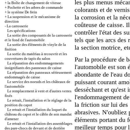
les plus menus mécani
+
la Boîte de changement de vitesse
+
Pochette et les arbres de commande
colorants et de vern
+
le système De frein
la corrosion et la néc
+
La suspension et le mécanisme de
direction
coûteuse de caisse. I
-
La carrosserie
Les spécifications
contrôler l'état des s
La sortie des composants de la carrosserie
tels que les arcs des 
et le fond de l'automobile
La sortie des éléments de vinyle de la
la section motrice, et
finition
La sortie du matériau à recouvrir et les
Par la procédure de ba
couvertures de tapis du salon
La réparation des endommagements
l'automobile est son 
insignifiants des panneaux de caisse
La réparation des panneaux sérieusement
abondante de l'eau d
endommagés de caisse
puissant courant amol
Le service des noeuds et les châteaux de
l'automobile
desséchant et qu'est 
Le remplacement à vent et d'autres verres
fixés
l'endommagement de l
Le retrait, l'installation et le réglage de la
la friction sur lui des
position du capot
Le retrait et l'installation du loquet du
abrasives. N'oubliez p
château du capot et le câble de son mandat
éléments portant du f
d'amener
Le retrait et l'installation des assemblages
meilleur temps pour l
des pare-chocs de devant et de derrière