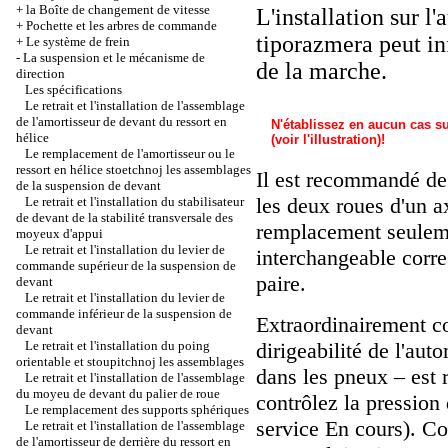
+
la Boîte de changement de vitesse
L'installation sur l
+
Pochette et les arbres de commande
tiporazmera peut inf
+
Le système de frein
-
La suspension et le mécanisme de
de la marche.
direction
Les spécifications
Le retrait et l'installation de l'assemblage
de l'amortisseur de devant du ressort en
N'établissez en aucun cas su
hélice
(voir l'illustration)!
Le remplacement de l'amortisseur ou le
ressort en hélice stoetchnoj les assemblages
Il est recommandé de
de la suspension de devant
les deux roues d'un a
Le retrait et l'installation du stabilisateur
de devant de la stabilité transversale des
remplacement seuleme
moyeux d'appui
Le retrait et l'installation du levier de
interchangeable corr
commande supérieur de la suspension de
paire.
devant
Le retrait et l'installation du levier de
commande inférieur de la suspension de
Extraordinairement c
devant
Le retrait et l'installation du poing
dirigeabilité de l'au
orientable et stoupitchnoj les assemblages
dans les pneux – est 
Le retrait et l'installation de l'assemblage
du moyeu de devant du palier de roue
contrôlez la pressio
Le remplacement des supports sphériques
service En cours
). C
Le retrait et l'installation de l'assemblage
de l'amortisseur de derrière du ressort en