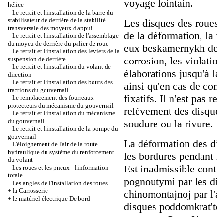
voyage lointain.
hélice
Le retrait et l'installation de la barre du
stabilisateur de derrière de la stabilité
Les disques des roue
transversale des moyeux d'appui
de la déformation, la 
Le retrait et l'installation de l'assemblage
du moyeu de derrière du palier de roue
eux beskamernykh de
Le retrait et l'installation des leviers de la
corrosion, les violati
suspension de derrière
Le retrait et l'installation du volant de
élaborations jusqu'à 
direction
Le retrait et l'installation des bouts des
ainsi qu'en cas de co
tractions du gouvernail
fixatifs. Il n'est pas
Le remplacement des fourreaux
protecteurs du mécanisme du gouvernail
relèvement des disqu
Le retrait et l'installation du mécanisme
du gouvernail
soudure ou la rivure.
Le retrait et l'installation de la pompe du
gouvernail
La déformation des dis
L'éloignement de l'air de la route
hydraulique du système du renforcement
les bordures pendant 
du volant
Est inadmissible cont
Les roues et les pneux - l'information
totale
pognoutymi par les di
Les angles de l'installation des roues
+
la Carrosserie
chinomontajnoj par l'a
+
le matériel électrique De bord
disques poddomkrat'te