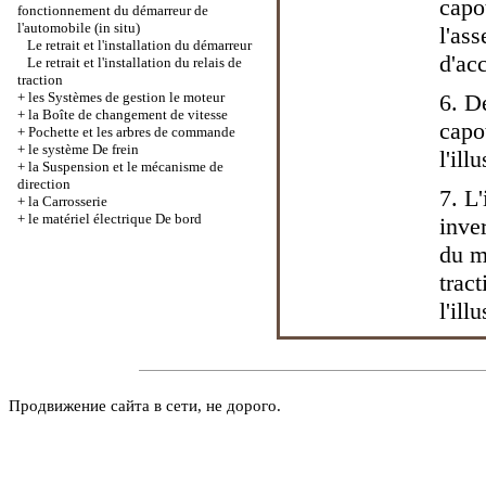
capo
fonctionnement du démarreur de
l'automobile (in situ)
l'ass
Le retrait et l'installation du démarreur
d'ac
Le retrait et l'installation du relais de
traction
+
les Systèmes de gestion le moteur
6. Dé
+
la Boîte de changement de vitesse
capot
+
Pochette et les arbres de commande
+
le système De frein
l'il
+
la Suspension et le mécanisme de
direction
7. L'
+
la Carrosserie
+
le matériel électrique De bord
inve
du m
trac
l'il
Продвижение сайта в сети, не дорого.