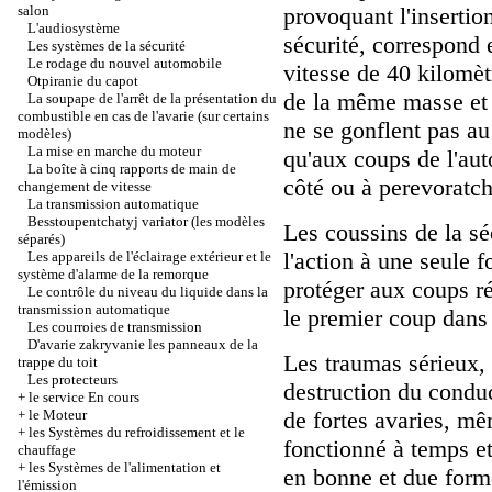
salon
provoquant l'inserti
L'audiosystème
sécurité, correspond e
Les systèmes de la sécurité
Le rodage du nouvel automobile
vitesse de 40 kilomè
Otpiranie du capot
de la même masse et 
La soupape de l'arrêt de la présentation du
combustible en cas de l'avarie (sur certains
ne se gonflent pas au
modèles)
La mise en marche du moteur
qu'aux coups de l'aut
La boîte à cinq rapports de main de
côté ou à perevoratch
changement de vitesse
La transmission automatique
Besstoupentchatyj variator (les modèles
Les coussins de la séc
séparés)
l'action à une seule f
Les appareils de l'éclairage extérieur et le
système d'alarme de la remorque
protéger aux coups ré
Le contrôle du niveau du liquide dans la
transmission automatique
le premier coup dans
Les courroies de transmission
D'avarie zakryvanie les panneaux de la
Les traumas sérieux, 
trappe du toit
Les protecteurs
destruction du conduc
+
le service En cours
+
le Moteur
de fortes avaries, mê
+
les Systèmes du refroidissement et le
fonctionné à temps et
chauffage
+
les Systèmes de l'alimentation et
en bonne et due for
l'émission